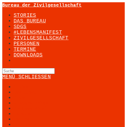
Zum
Bureau der Zivilgesellschaft
Inhalt
STORIES
springen
DAS BUREAU
SDGS
#LEBENSMANIFEST
ZIVILGESELLSCHAFT
PERSONEN
TERMINE
DOWNLOADS
Suche
nach:
MENÜ
SCHLIESSEN
Stories
Das Bureau
SDGs
#Lebensmanifest
Zivilgesellschaft
Personen
Termine
Downloads