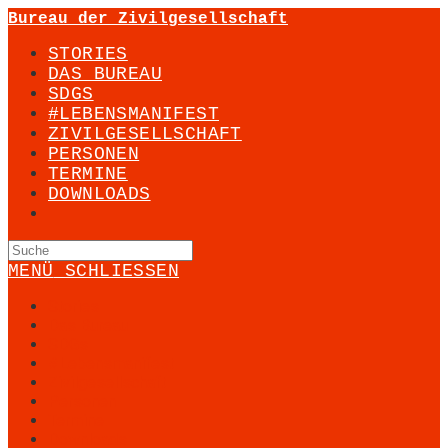
Zum
Bureau der Zivilgesellschaft
Inhalt
STORIES
springen
DAS BUREAU
SDGS
#LEBENSMANIFEST
ZIVILGESELLSCHAFT
PERSONEN
TERMINE
DOWNLOADS
Suche
nach:
MENÜ
SCHLIESSEN
Stories
Das Bureau
SDGs
#Lebensmanifest
Zivilgesellschaft
Personen
Termine
Downloads