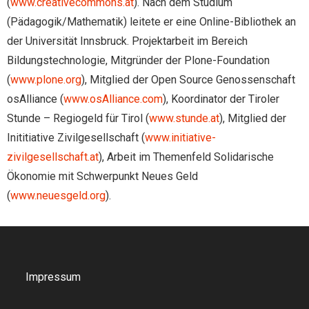
(
www.creativecommons.at
). Nach dem Studium
(Pädagogik/Mathematik) leitete er eine Online-Bibliothek an
der Universität Innsbruck. Projektarbeit im Bereich
Bildungstechnologie, Mitgründer der Plone-Foundation
(
www.plone.org
), Mitglied der Open Source Genossenschaft
osAlliance (
www.osAlliance.com
), Koordinator der Tiroler
Stunde – Regiogeld für Tirol (
www.stunde.at
), Mitglied der
Inititiative Zivilgesellschaft (
www.initiative-
zivilgesellschaft.at
), Arbeit im Themenfeld Solidarische
Ökonomie mit Schwerpunkt Neues Geld
(
www.neuesgeld.org
).
Impressum